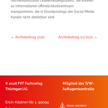
reichweitenstarke Onlinemedienpräsenz. Sie können
so Informationen öffentlichkeitswirksam
transportieren, die in Einzelpostings der Social Media
Kanäle nicht abbildbar sind.
←
Archivbeitrag 2020
Archivbeitrag 01/2021
→
Mitglied der IVW-
©
2026 FVT Fachverlag
Auflagenkontrolle
Thüringen UG
Erich-Kästner-Str. 1, 99094